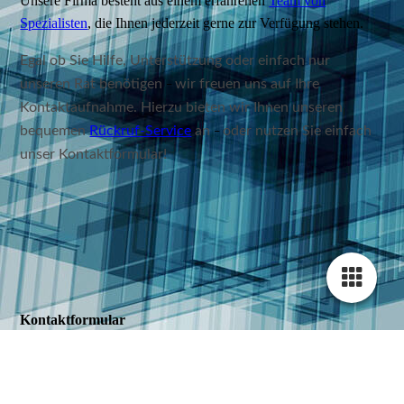
Unsere Firma besteht aus einem erfahrenen
Team von
Spezialisten
, die Ihnen jederzeit gerne zur Verfügung stehen.
Egal ob Sie Hilfe, Unterstützung oder einfach nur
unseren Rat benötigen
wir freuen uns auf Ihre
–
Kontaktaufnahme. Hierzu bieten wir Ihnen unseren
bequemen
Rückruf-Service
an
oder nutzen Sie einfach
–
unser
Kontaktformular
!
Kontaktformular
Klicken Sie hier um zu unserem
Kon­takt­for­mu­lar zu kommen